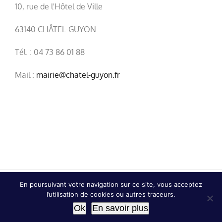
10, rue de l'Hôtel de Ville
63140 CHÂTEL-GUYON
Tél. : 04 73 86 01 88
Mail :
mairie@chatel-guyon.fr
En poursuivant votre navigation sur ce site, vous acceptez
© Copyright
2026 | Ville de Châtel-Guyon |
Mentions
l’utilisation de cookies ou autres traceurs.
légales
|
Confidentialité
Ok
En savoir plus