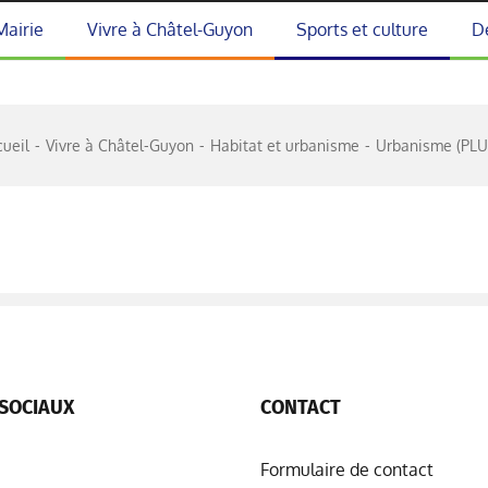
Mairie
Vivre à Châtel-Guyon
Sports et culture
D
cueil
Vivre à Châtel-Guyon
Habitat et urbanisme
Urbanisme (PLU
SOCIAUX
CONTACT
Formulaire de contact