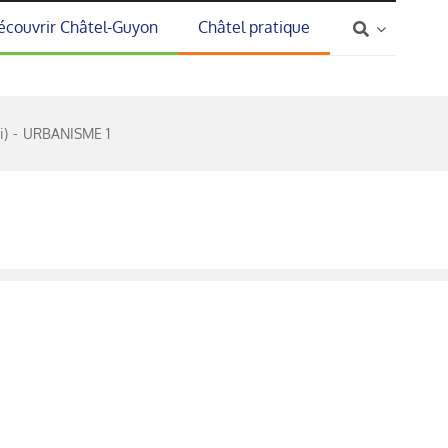
écouvrir Châtel-Guyon
Châtel pratique
i)
URBANISME 1