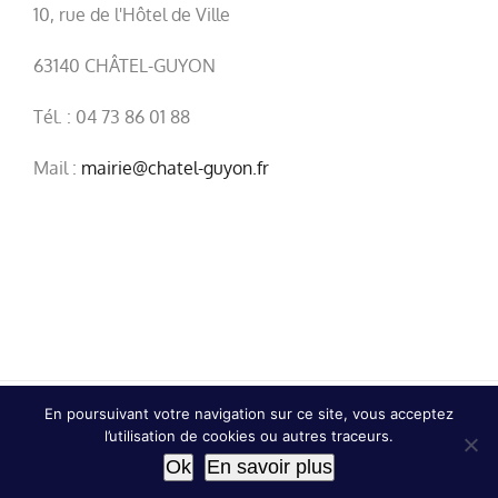
10, rue de l'Hôtel de Ville
63140 CHÂTEL-GUYON
Tél. : 04 73 86 01 88
Mail :
mairie@chatel-guyon.fr
En poursuivant votre navigation sur ce site, vous acceptez
© Copyright
2026 | Ville de Châtel-Guyon |
Mentions
l’utilisation de cookies ou autres traceurs.
légales
|
Confidentialité
Ok
En savoir plus