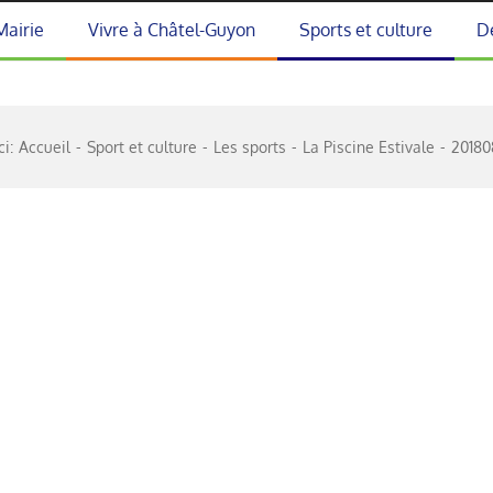
Mairie
Vivre à Châtel-Guyon
Sports et culture
D
ci:
Accueil
Sport et culture
Les sports
La Piscine Estivale
20180