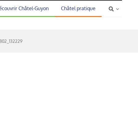
écouvrir Châtel-Guyon
Châtel pratique
802_132229