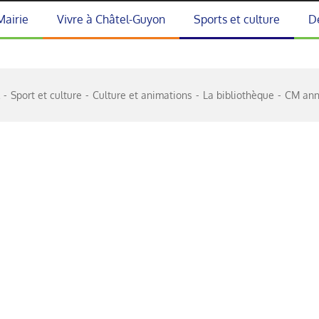
Mairie
Vivre à Châtel-Guyon
Sports et culture
D
l
Sport et culture
Culture et animations
La bibliothèque
CM ann