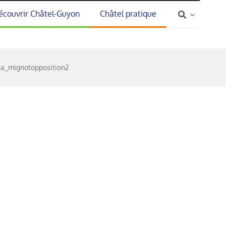
écouvrir Châtel-Guyon
Châtel pratique
a_mignotopposition2