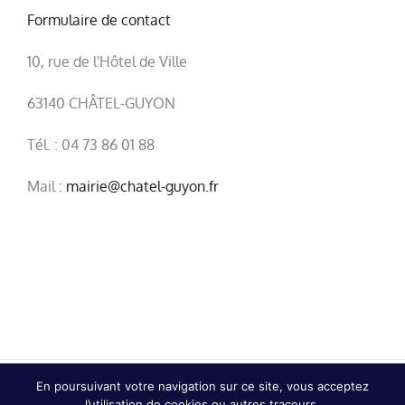
Formulaire de contact
10, rue de l'Hôtel de Ville
63140 CHÂTEL-GUYON
Tél. : 04 73 86 01 88
Mail :
mairie@chatel-guyon.fr
En poursuivant votre navigation sur ce site, vous acceptez
© Copyright
2026 | Ville de Châtel-Guyon |
Mentions
l’utilisation de cookies ou autres traceurs.