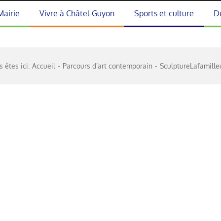
Mairie
Vivre à Châtel-Guyon
Sports et culture
D
 êtes ici:
Accueil
Parcours d’art contemporain
SculptureLafamille