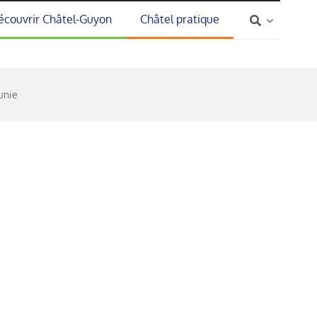
écouvrir Châtel-Guyon
Châtel pratique
unie