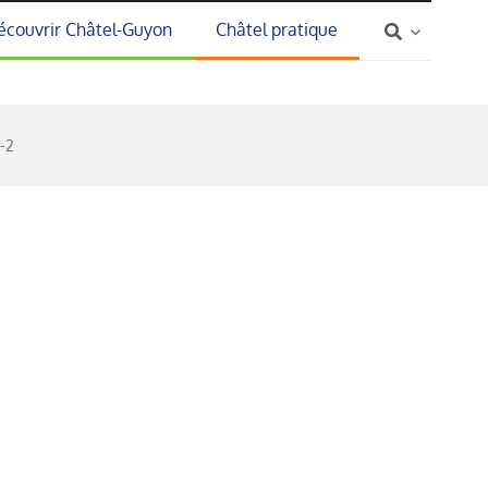
écouvrir Châtel-Guyon
Châtel pratique
-2