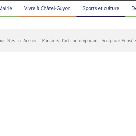
Mairie
Vivre à Châtel-Guyon
Sports et culture
D
us êtes ici:
Accueil
Parcours d’art contemporain
Sculpture-Pensée