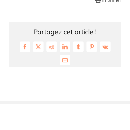
Imprimer
Partagez cet article !
Facebook
X
Reddit
LinkedIn
Tumblr
Pinterest
Vk
Email