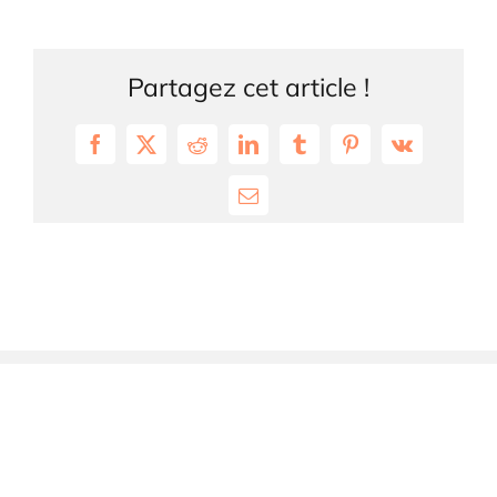
Partagez cet article !
Facebook
X
Reddit
LinkedIn
Tumblr
Pinterest
Vk
Email