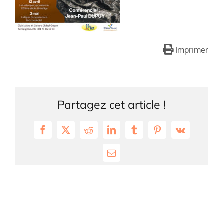
Imprimer
Partagez cet article !
Facebook
X
Reddit
LinkedIn
Tumblr
Pinterest
Vk
Email