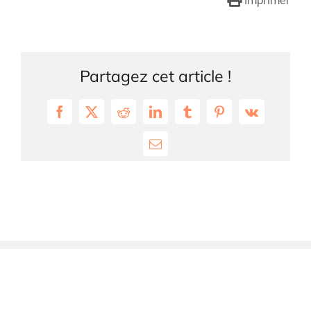
Imprimer
Partagez cet article !
Facebook
X
Reddit
LinkedIn
Tumblr
Pinterest
Vk
Email