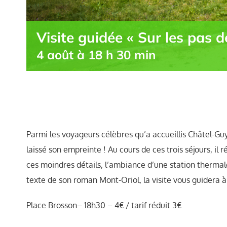
Visite guidée « Sur les pas
4 août à 18 h 30 min
Parmi les voyageurs célèbres qu’a accueillis Châtel-Gu
laissé son empreinte ! Au cours de ces trois séjours, il
ces moindres détails, l’ambiance d’une station thermale
texte de son roman Mont-Oriol, la visite vous guidera à 
Place Brosson– 18h30 – 4€ / tarif réduit 3€