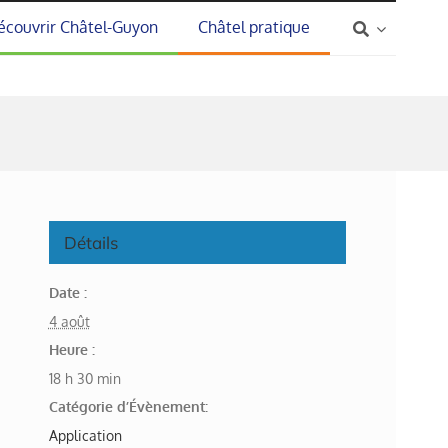
écouvrir Châtel-Guyon
Châtel pratique
Détails
Date :
4 août
Heure :
18 h 30 min
Catégorie d’Évènement:
Application