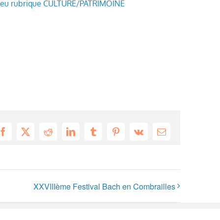
.eu rubrique CULTURE/PATRIMOINE
Facebook
X
Reddit
LinkedIn
Tumblr
Pinterest
Vk
Email
XXVIIIème Festival Bach en Combrailles