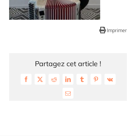
Imprimer
Partagez cet article !
Facebook
X
Reddit
LinkedIn
Tumblr
Pinterest
Vk
Email