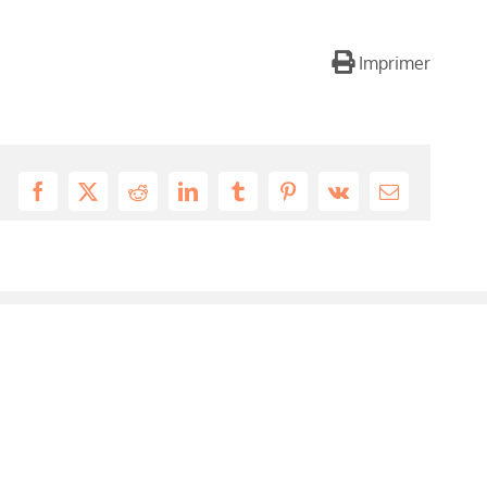
Imprimer
Facebook
X
Reddit
LinkedIn
Tumblr
Pinterest
Vk
Email