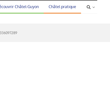
écouvrir Châtel-Guyon
Châtel pratique
5336097289