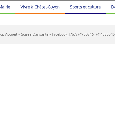
Mairie
Vivre à Châtel-Guyon
Sports et culture
D
ci:
Accueil
Soirée Dansante
facebook_1767774950346_741458554