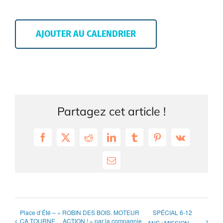
AJOUTER AU CALENDRIER
Partagez cet article !
Facebook
X
Reddit
LinkedIn
Tumblr
Pinterest
Vk
Email
Place d’Été – « ROBIN DES BOIS. MOTEUR
SPÉCIAL 6-12
ÇA TOURNE… ACTION ! » par la compagnie
ANS : MISSION