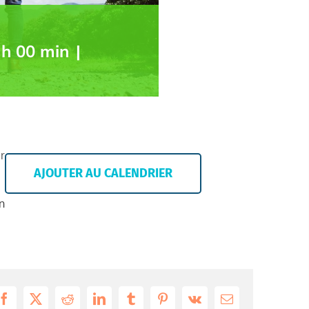
 h 00 min
|
r
AJOUTER AU CALENDRIER
n
Facebook
X
Reddit
LinkedIn
Tumblr
Pinterest
Vk
Email