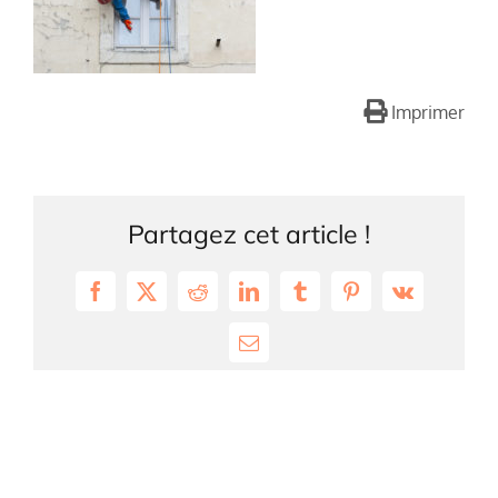
Imprimer
Partagez cet article !
Facebook
X
Reddit
LinkedIn
Tumblr
Pinterest
Vk
Email