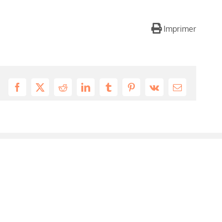
Imprimer
Facebook
X
Reddit
LinkedIn
Tumblr
Pinterest
Vk
Email