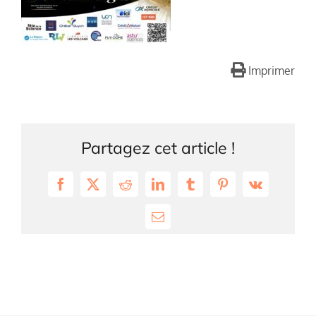
Imprimer
Partagez cet article !
Facebook
X
Reddit
LinkedIn
Tumblr
Pinterest
Vk
Email