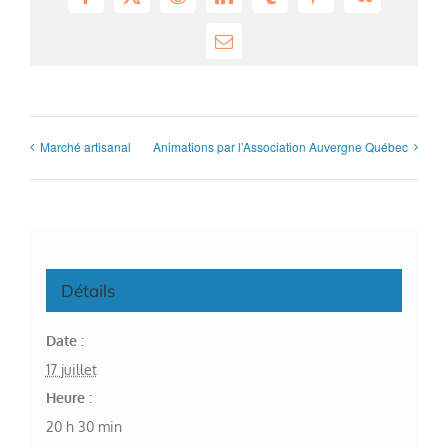
Facebook
X
Reddit
LinkedIn
Tumblr
Pinterest
Vk
Email
Marché artisanal
Animations par l’Association Auvergne Québec
Détails
Date :
17 juillet
Heure :
20 h 30 min