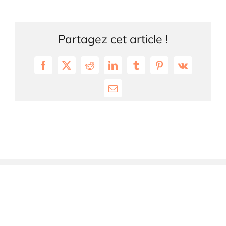
Partagez cet article !
Facebook
X
Reddit
LinkedIn
Tumblr
Pinterest
Vk
Email