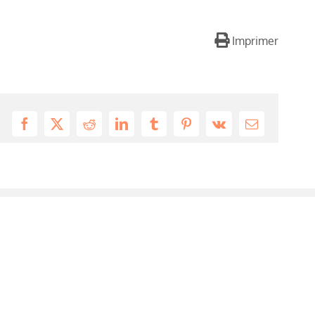
Imprimer
Facebook
X
Reddit
LinkedIn
Tumblr
Pinterest
Vk
Email