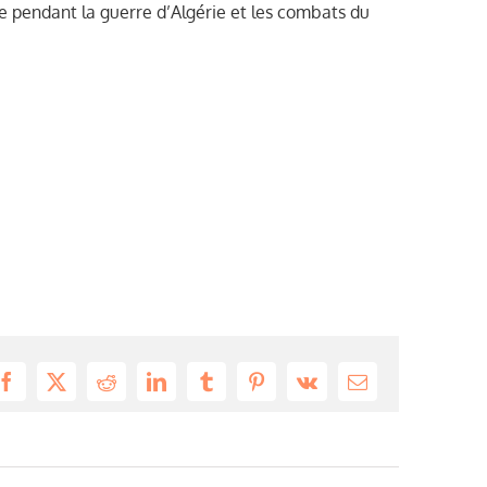
 pendant la guerre d’Algérie et les combats du
Facebook
X
Reddit
LinkedIn
Tumblr
Pinterest
Vk
Email