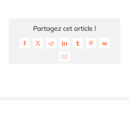
Partagez cet article !
Facebook
X
Reddit
LinkedIn
Tumblr
Pinterest
Vk
Email