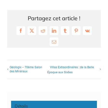
Partagez cet article !
Facebook
X
Reddit
LinkedIn
Tumblr
Pinterest
Vk
Email
Géologix – 70ème Salon
Villas Extraordinaires : de la Belle
des Minéraux
Époque aux Sixties
Détails