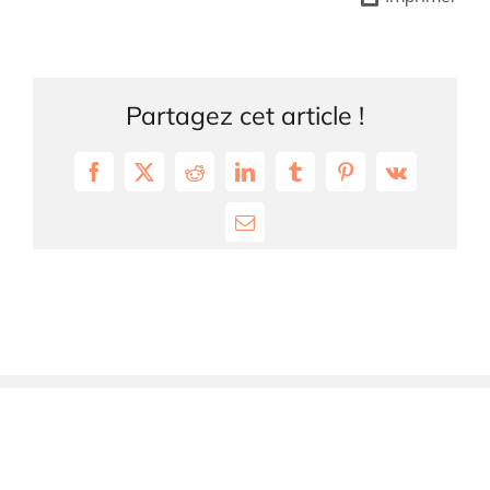
Partagez cet article !
Facebook
X
Reddit
LinkedIn
Tumblr
Pinterest
Vk
Email