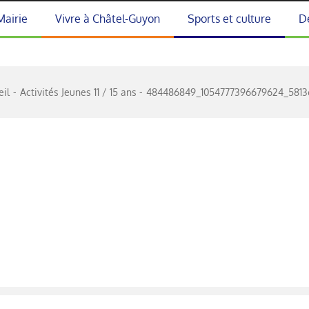
Mairie
Vivre à Châtel-Guyon
Sports et culture
D
eil
Activités Jeunes 11 / 15 ans
484486849_1054777396679624_5813