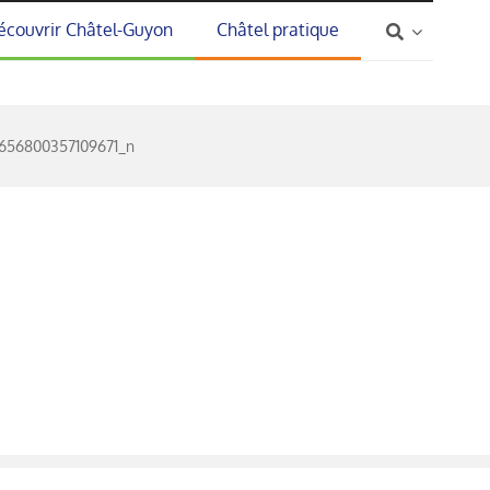
écouvrir Châtel-Guyon
Châtel pratique
656800357109671_n