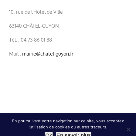
10, rue de l'Hôtel de Ville
63140 CHÂTEL-GUYON
Tél. : 04 73 86 01 88
Mail :
mairie@chatel-guyon.fr
En poursuivant votre navigation sur ce site, vous acceptez
© Copyright
2026 | Ville de Châtel-Guyon |
Mentions
l’utilisation de cookies ou autres traceurs.
légales
|
Confidentialité
Ok
En savoir plus