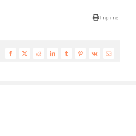
Imprimer
Facebook
X
Reddit
LinkedIn
Tumblr
Pinterest
Vk
Email