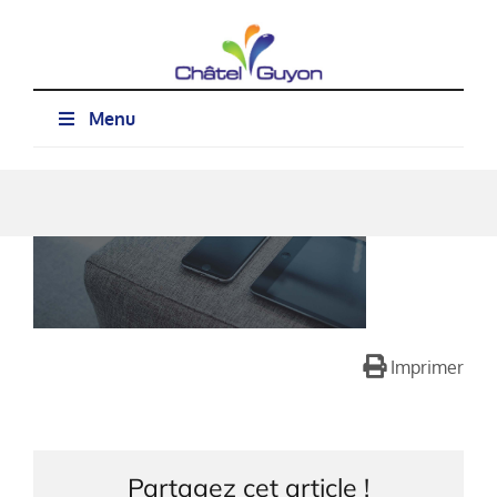
Passer
au
contenu
Menu
Imprimer
Partagez cet article !