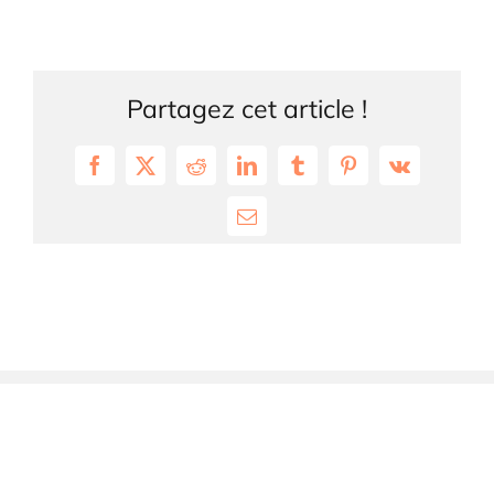
Partagez cet article !
Facebook
X
Reddit
LinkedIn
Tumblr
Pinterest
Vk
Email