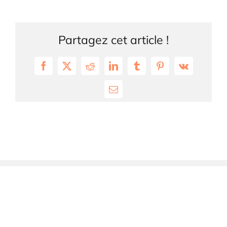
Partagez cet article !
Facebook
X
Reddit
LinkedIn
Tumblr
Pinterest
Vk
Email