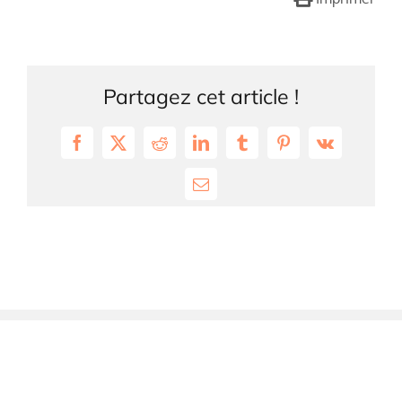
Partagez cet article !
Facebook
X
Reddit
LinkedIn
Tumblr
Pinterest
Vk
Email