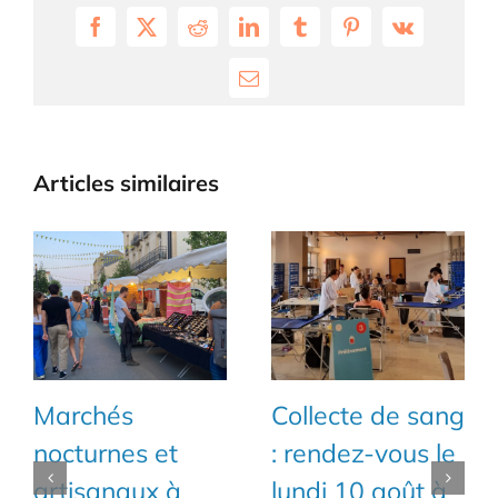
Facebook
X
Reddit
LinkedIn
Tumblr
Pinterest
Vk
Email
Articles similaires
Marchés
Collecte de sang
nocturnes et
: rendez-vous le
artisanaux à
lundi 10 août à