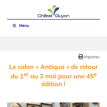
Passer
au
contenu
Menu
Imprimer
Le salon « Antiqua » de retour
er
e
du 1
au 3 mai pour une 45
édition !