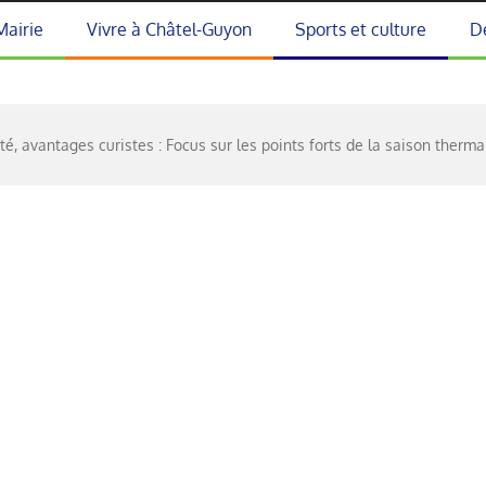
Mairie
Vivre à Châtel-Guyon
Sports et culture
D
té, avantages curistes : Focus sur les points forts de la saison therm