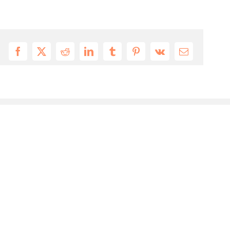
Facebook
X
Reddit
LinkedIn
Tumblr
Pinterest
Vk
Email