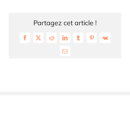
Partagez cet article !
Facebook
X
Reddit
LinkedIn
Tumblr
Pinterest
Vk
Email