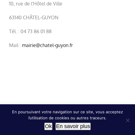
10, rue de l'Hôtel de Ville
63140 CHÂTEL-GUYON
Tél. : 04 73 86 01 88
Mail :
mairie@chatel-guyon.fr
En poursuivant votre navigation sur ce site, vous acceptez
© Copyright
2026 | Ville de Châtel-Guyon |
Mentions
l’utilisation de cookies ou autres traceurs.
légales
|
Confidentialité
Ok
En savoir plus