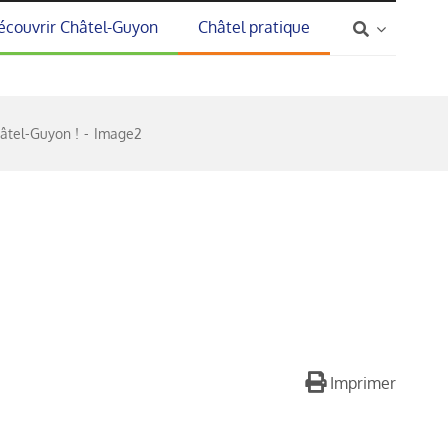
écouvrir Châtel-Guyon
Châtel pratique
hâtel-Guyon !
Image2
Imprimer