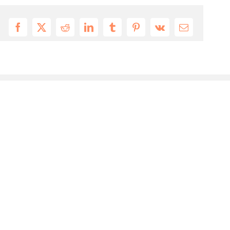
Facebook
X
Reddit
LinkedIn
Tumblr
Pinterest
Vk
Email