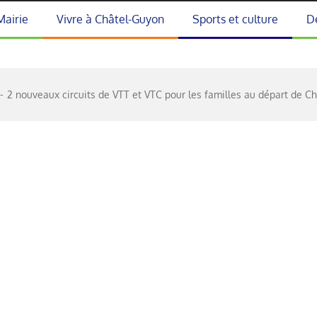
Mairie
Vivre à Châtel-Guyon
Sports et culture
D
2 nouveaux circuits de VTT et VTC pour les familles au départ de C