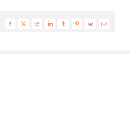
Facebook
X
Reddit
LinkedIn
Tumblr
Pinterest
Vk
Email