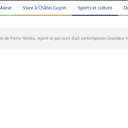
Mairie
Vivre à Châtel-Guyon
Sports et culture
D
 de Pierre Yermia, rejoint le parcours d’art contemporain Grandeur 