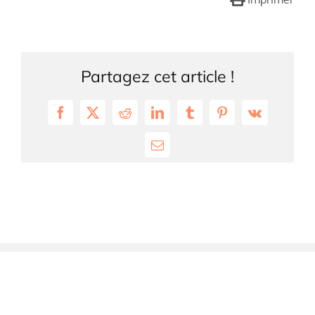
Partagez cet article !
Facebook
X
Reddit
LinkedIn
Tumblr
Pinterest
Vk
Email