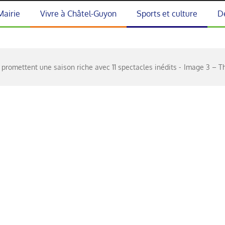
Mairie
Vivre à Châtel-Guyon
Sports et culture
D
 promettent une saison riche avec 11 spectacles inédits
Image 3 – T