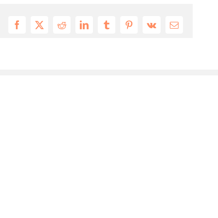
Facebook
X
Reddit
LinkedIn
Tumblr
Pinterest
Vk
Email