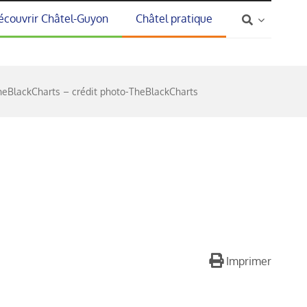
écouvrir Châtel-Guyon
Châtel pratique
heBlackCharts – crédit photo-TheBlackCharts
Imprimer