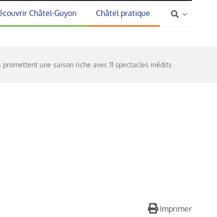
écouvrir Châtel-Guyon
Châtel pratique
s promettent une saison riche avec 11 spectacles inédits
Imprimer