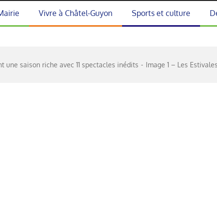
Mairie
Vivre à Châtel-Guyon
Sports et culture
D
t une saison riche avec 11 spectacles inédits
Image 1 – Les Estivale