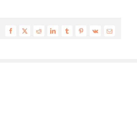
Facebook
X
Reddit
LinkedIn
Tumblr
Pinterest
Vk
Email