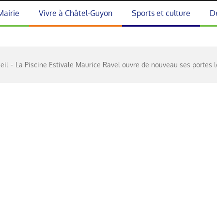
Mairie
Vivre à Châtel-Guyon
Sports et culture
D
eil
La Piscine Estivale Maurice Ravel ouvre de nouveau ses portes le 