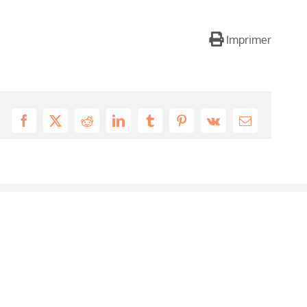
Imprimer
Facebook
X
Reddit
LinkedIn
Tumblr
Pinterest
Vk
Email