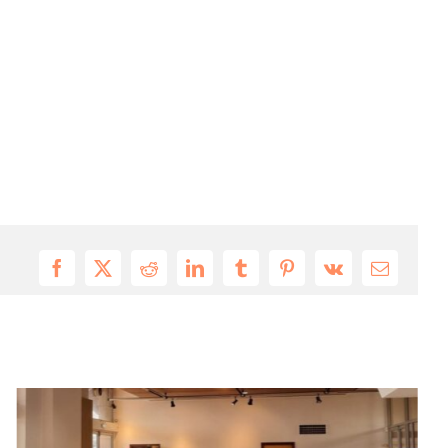
Facebook
X
Reddit
LinkedIn
Tumblr
Pinterest
Vk
Email