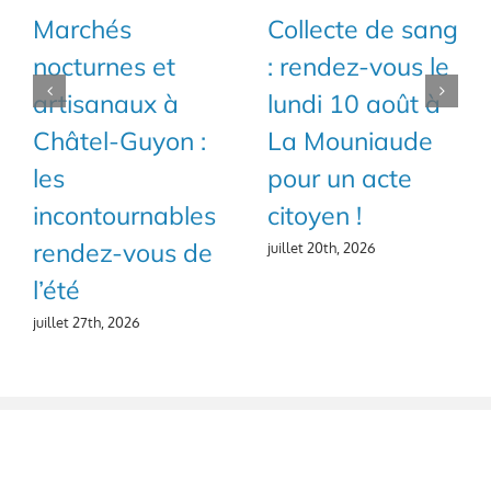
Géologix revient
La Soirée 100%
pour son 70ème
Jeunes de retour
salon des
pour sa 7ème
minéraux à
édition !
Châtel-Guyon !
juillet 18th, 2026
juillet 19th, 2026
RÉSEAUX SOCIAUX