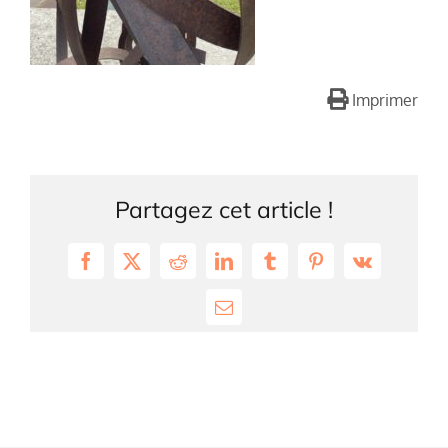
Imprimer
Partagez cet article !
Facebook
X
Reddit
LinkedIn
Tumblr
Pinterest
Vk
Email