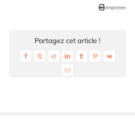
Imprimer
Partagez cet article !
Facebook
X
Reddit
LinkedIn
Tumblr
Pinterest
Vk
Email