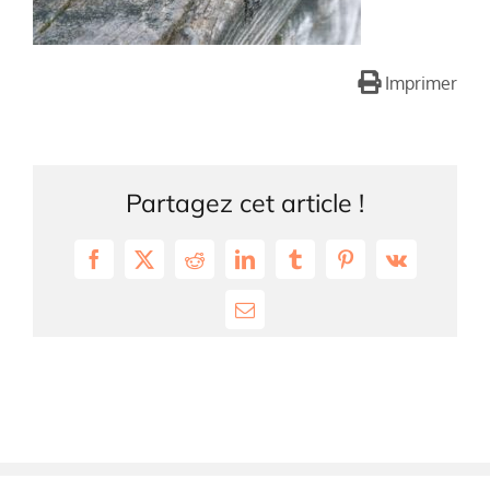
Imprimer
Partagez cet article !
Facebook
X
Reddit
LinkedIn
Tumblr
Pinterest
Vk
Email