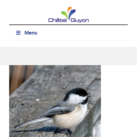
Passer
au
contenu
Menu