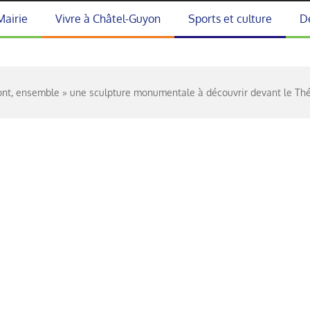
Mairie
Vivre à Châtel-Guyon
Sports et culture
D
ront, ensemble » une sculpture monumentale à découvrir devant le Th