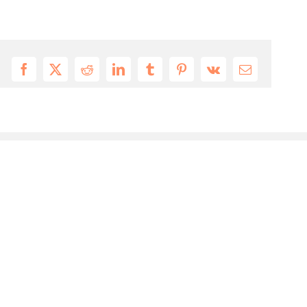
Facebook
X
Reddit
LinkedIn
Tumblr
Pinterest
Vk
Email