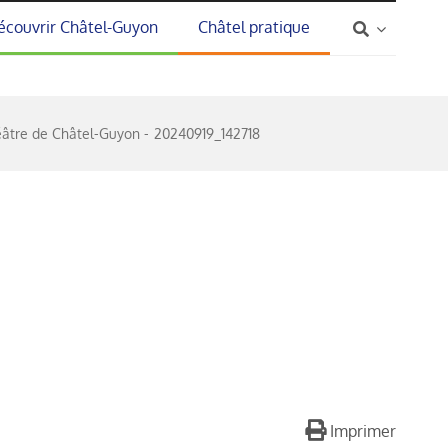
écouvrir Châtel-Guyon
Châtel pratique
éâtre de Châtel-Guyon
20240919_142718
Imprimer